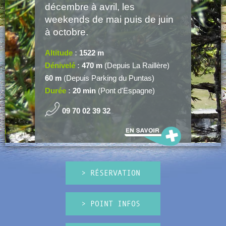
décembre à avril, les
weekends de mai puis de juin
à octobre.
Altitude
:
1522 m
Dénivelé
:
470 m
(Depuis La Raillère)
60 m
(Depuis Parking du Puntas)
Durée
:
20 min
(Pont d'Espagne)
09 70 02 39 32
> RÉSERVATION
> POINT INFOS